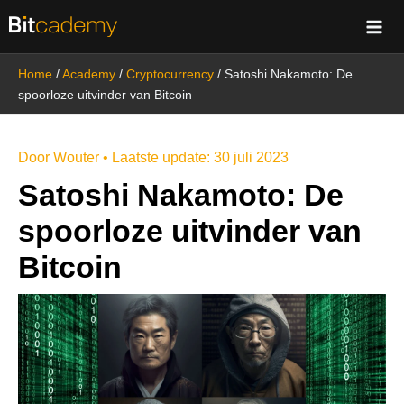
Ga
naar
de
Home
/
Academy
/
Cryptocurrency
/
Satoshi Nakamoto: De
inhoud
spoorloze uitvinder van Bitcoin
Door
Wouter
• Laatste update:
30 juli 2023
Satoshi Nakamoto: De
spoorloze uitvinder van
Bitcoin