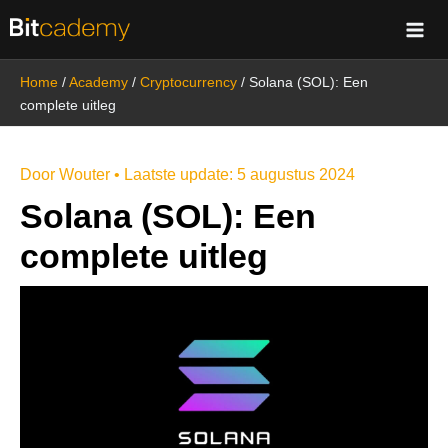
Ga
naar
de
Home
/
Academy
/
Cryptocurrency
/
Solana (SOL): Een
inhoud
complete uitleg
Door
Wouter
• Laatste update:
5 augustus 2024
Solana (SOL): Een
complete uitleg