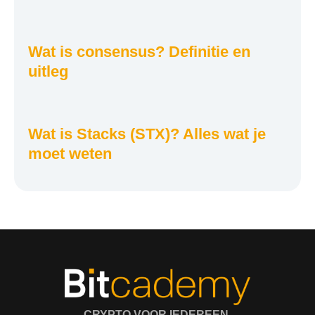
Wat is consensus? Definitie en
uitleg
Wat is Stacks (STX)? Alles wat je
moet weten
CRYPTO VOOR IEDEREEN.