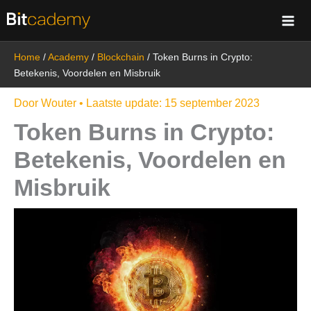
Ga
naar
de
Home
/
Academy
/
Blockchain
/
Token Burns in Crypto:
inhoud
Betekenis, Voordelen en Misbruik
Door
Wouter
• Laatste update:
15 september 2023
Token Burns in Crypto:
Betekenis, Voordelen en
Misbruik