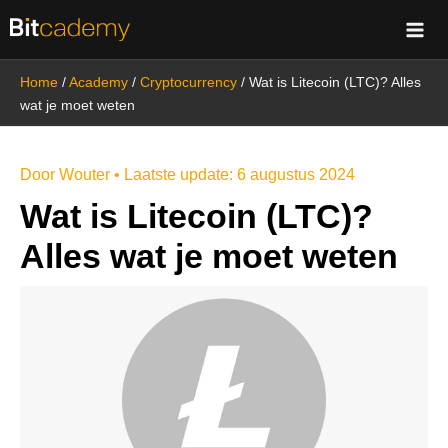
Ga
naar
de
Home
/
Academy
/
Cryptocurrency
/
Wat is Litecoin (LTC)? Alles
inhoud
wat je moet weten
Door
Wouter
• Laatste update:
6 augustus 2024
Wat is Litecoin (LTC)?
Alles wat je moet weten