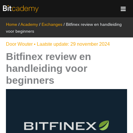
Ga
naar
de
Home
/
Academy
/
Exchanges
/
Bitfinex review en handleiding
inhoud
voor beginners
Door
Wouter
• Laatste update:
29 november 2024
Bitfinex review en
handleiding voor
beginners