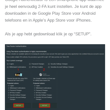
je heel eenvoudig 2-FA kunt instellen. Je kunt de app
downloaden in de Google Play Store voor Android
telefoons en in Apple’s App Store voor iPhones.
Als je app hebt gedownload klik je op “SETUP”.