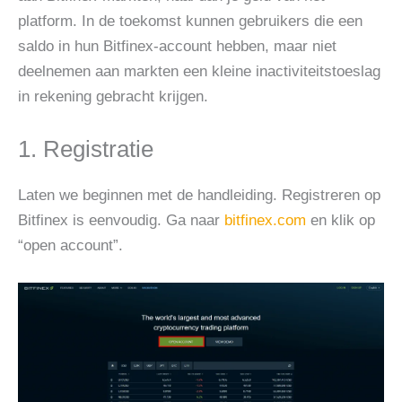
platform. In de toekomst kunnen gebruikers die een
saldo in hun Bitfinex-account hebben, maar niet
deelnemen aan markten een kleine inactiviteitstoeslag
in rekening gebracht krijgen.
1. Registratie
Laten we beginnen met de handleiding. Registreren op
Bitfinex is eenvoudig. Ga naar
bitfinex.com
en klik op
“open account”.