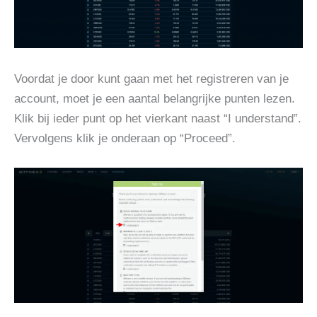
Voordat je door kunt gaan met het registreren van je
account, moet je een aantal belangrijke punten lezen.
Klik bij ieder punt op het vierkant naast “I understand”.
Vervolgens klik je onderaan op “Proceed”.