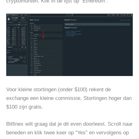
cryptomunten. Klik in de lijst op “Ethereum”.
Voor kleine stortingen (onder $100) rekent de
exchange een kleine commissie. Stortingen hoger dan
$100 zijn gratis.
Bitfinex wilt graag dat je dit even doorleest. Scroll naar
beneden en klik twee keer op “Yes” en vervolgens op