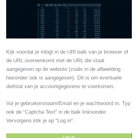
Kijk voordat je inlogt in de URl balk van je browser of
de URL overeenkomt met de URL die staat
aangegeven op de website (zoals in de afbeelding
hieronder ook is aangegeven). Dit is om eventuele
diefstal van je accountgegevens te voorkomen.
Vul je gebruikersnaam/Email en je wachtwoord in. Typ
ook de “Captcha Text” in de balk linksonder.
Vervolgens klik je op “Log in”.