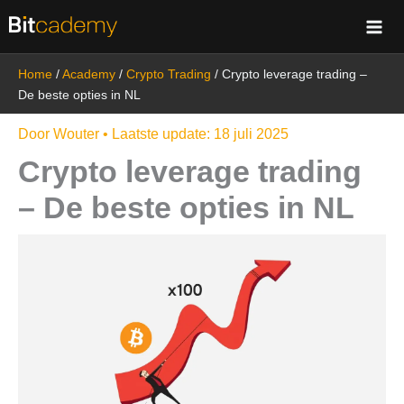
Ga
naar
de
Home
/
Academy
/
Crypto Trading
/
Crypto leverage trading –
inhoud
De beste opties in NL
Door
Wouter
• Laatste update:
18 juli 2025
Crypto leverage trading
– De beste opties in NL