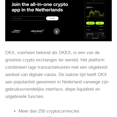
OKX, voorheen bekend als OKEX, is een van de
grootste crypto exchanges ter wereld. Het platform
combineert lage transactiekosten met een uitgebreid
aanbod van digitale valuta. De laatste tijd heeft OKX
aan populariteit gewonnen in Nederland vanwege zijn
gebruiksvriendelijke interface, diepe liquiditeit en
uitgebreide functies.
Meer dan 250 cryptocurrencies