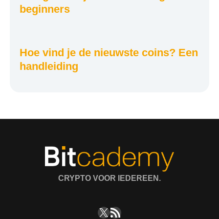
beginners
Hoe vind je de nieuwste coins? Een
handleiding
CRYPTO VOOR IEDEREEN.
X
RSS feed