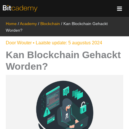
Ga
naar
de
Home
/
Academy
/
Blockchain
/
Kan Blockchain Gehackt
inhoud
Worden?
Door
Wouter
• Laatste update:
5 augustus 2024
Kan Blockchain Gehackt
Worden?